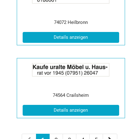
2011261
anzeigen
|
Info:
Postleitzahl:
Ort:
74072
Heilbronn
(ID: 2011261)
Details anzeigen
Details
der
Anzeige
2014649
anzeigen
|
Postleitzahl:
Ort:
74564
Crailsheim
Info:
(ID: 2014649)
Details anzeigen