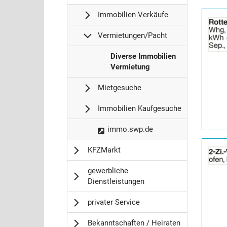
Details
Immobilien Verkäufe
der
Anzeige
Vermietungen/Pacht
2065076
anzeigen
I
Diverse Immobilien
|
m
Vermietung
Info:
m
Mietgesuche
o
b
Immobilien Kaufgesuche
i
l
I
immo.swp.de
i
m
e
Details
KFZMarkt
m
n
der
o
/
Anzeige
gewerbliche
b
W
2065083
Dienstleistungen
i
o
anzeigen
l
h
|
privater Service
i
n
Info:
e
u
Bekanntschaften / Heiraten
n
n