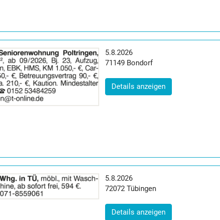
Erscheinungsdatum:
5.8.2026
Postleitzahl:
Ort:
71149
Bondorf
(ID: 2065084)
Details anzeigen
Erscheinungsdatum:
5.8.2026
Postleitzahl:
Ort:
72072
Tübingen
(ID: 2065086)
Details anzeigen