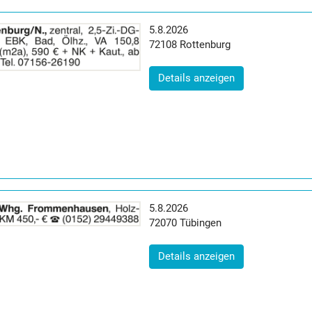
Erscheinungsdatum:
5.8.2026
Postleitzahl:
Ort:
72108
Rottenburg
(ID: 2065076)
Details anzeigen
Erscheinungsdatum:
5.8.2026
Postleitzahl:
Ort:
72070
Tübingen
(ID: 2065083)
Details anzeigen