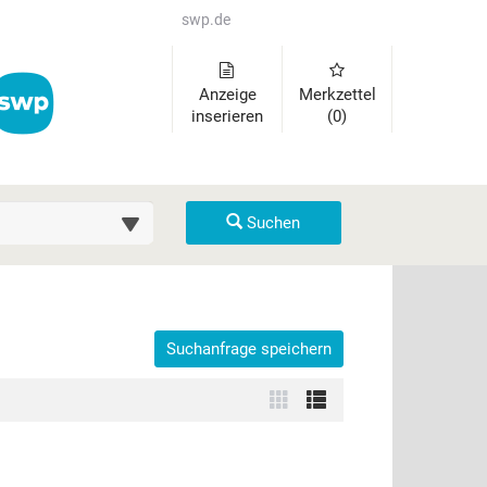
swp.de
Anzeige
Merkzettel
inserieren
(0)
uche (km)
Suchen
Suchanfrage speichern
der auszuklappen und Links zu öffnen. Mit Pfeil rechts klappen Sie 
Zur
Zur
Kachelansicht
Listenansicht
wechseln
wechseln