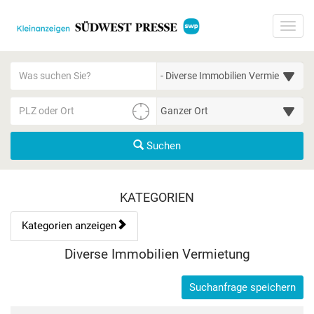
Startseite
Toggl
Meldungsbereich für Such- und Filterstatus
Suchbegriff
Alle Kategorien
PLZ/Ort
Umgebungssuche (km)
Suchen
Kategorien & Anzeigen Übe
KATEGORIEN
Kategorien anzeigen
Bedienhinweis: Navigieren Sie mit Tab (Shift+Tab zurück). Drücke
Rubrik:
Diverse Immobilien Vermietung
Suchanfrage speichern