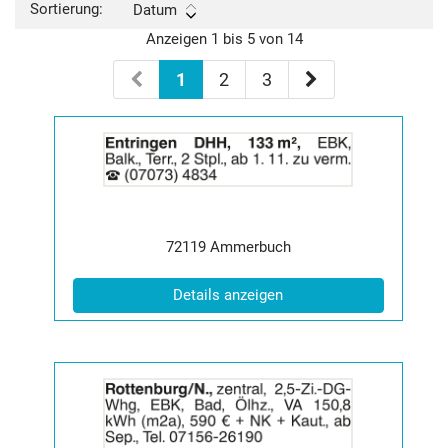
Sortierung:
Datum
Anzeigen 1 bis 5 von 14
1
2
3
Details
der
Anzeige
2065074
anzeigen
|
Postleitzahl:
Ort:
72119
Ammerbuch
Info:
(ID: 2065074)
Details anzeigen
Details
der
Anzeige
2065076