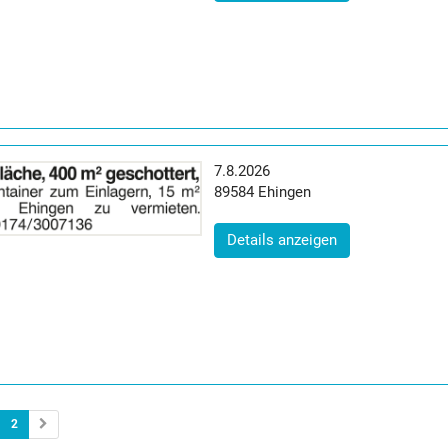
Erscheinungsdatum:
7.8.2026
Postleitzahl:
Ort:
89584
Ehingen
(ID: 2065370)
Details anzeigen
2