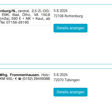
Erscheinungsdatum:
5.8.2026
Postleitzahl:
Ort:
72108
Rottenburg
(ID: 2065076)
Details anzeigen
Erscheinungsdatum:
5.8.2026
Postleitzahl:
Ort:
72070
Tübingen
(ID: 2065083)
Details anzeigen