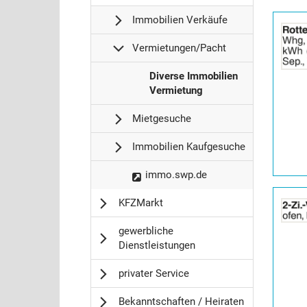
Details
Immobilien Verkäufe
der
Anzeige
Vermietungen/Pacht
2065076
anzeigen
I
Diverse Immobilien
|
m
Vermietung
Info:
m
Mietgesuche
o
b
Immobilien Kaufgesuche
i
l
I
immo.swp.de
i
m
e
Details
KFZMarkt
m
n
der
o
/
Anzeige
gewerbliche
b
W
2065083
Dienstleistungen
i
o
anzeigen
l
h
|
privater Service
i
n
Info:
e
u
Bekanntschaften / Heiraten
n
n