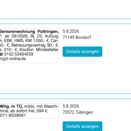
Erscheinungsdatum:
5.8.2026
Postleitzahl:
Ort:
71149
Bondorf
(ID: 2065084)
Details anzeigen
Erscheinungsdatum:
5.8.2026
Postleitzahl:
Ort:
72072
Tübingen
(ID: 2065086)
Details anzeigen