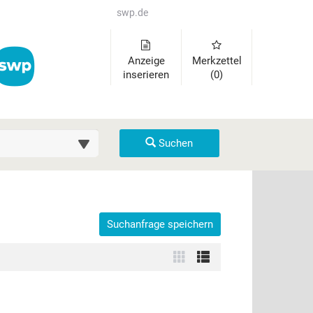
swp.de
Anzeige
Merkzettel
inserieren
(0)
uche (km)
Suchen
Suchanfrage speichern
der auszuklappen und Links zu öffnen. Mit Pfeil rechts klappen Sie 
Zur
Zur
Kachelansicht
Listenansicht
wechseln
wechseln