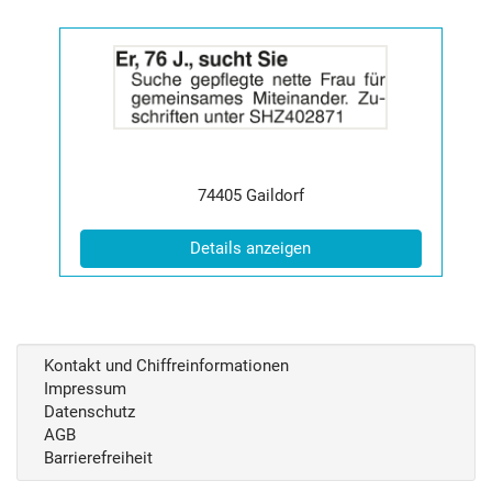
Details
der
Anzeige
2065124
anzeigen
|
Info:
Postleitzahl:
Ort:
74405
Gaildorf
(ID: 2065124)
Details anzeigen
Kontakt und Chiffreinformationen
Impressum
Datenschutz
AGB
Barrierefreiheit