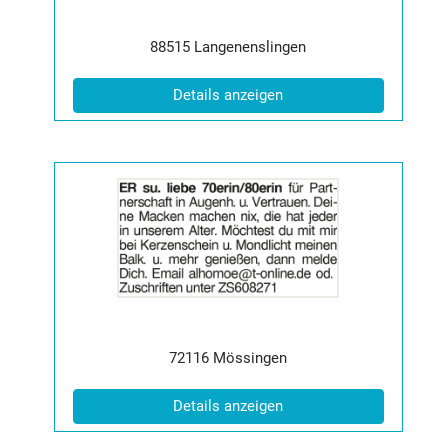
Postleitzahl:
Ort:
88515
Langenenslingen
(ID: 2065373)
Details anzeigen
Details
der
Anzeige
2065079
anzeigen
|
Info:
Postleitzahl:
Ort:
72116
Mössingen
(ID: 2065079)
Details anzeigen