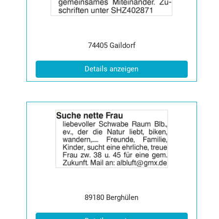
2065124
anzeigen
|
Info:
Postleitzahl:
Ort:
74405
Gaildorf
(ID: 2065124)
Details anzeigen
Details
der
Anzeige
2064288
anzeigen
|
Info:
Postleitzahl:
Ort:
89180
Berghülen