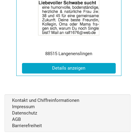
der
Anzeige
2065373
anzeigen
|
Info:
Postleitzahl:
Ort:
88515
Langenenslingen
(ID: 2065373)
Details anzeigen
Kontakt und Chiffreinformationen
Impressum
Datenschutz
AGB
Barrierefreiheit