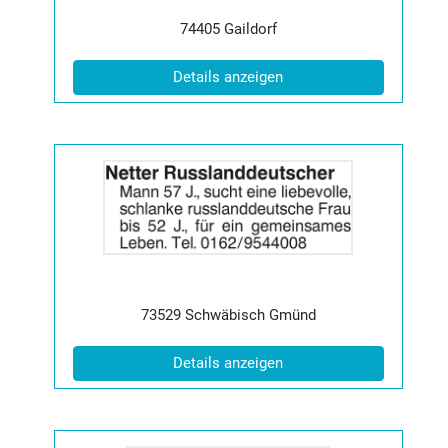
Info:
Postleitzahl:
Ort:
74405
Gaildorf
(ID: 2065124)
Details anzeigen
Details
der
Anzeige
2065369
anzeigen
|
Info:
Postleitzahl:
Ort:
73529
Schwäbisch Gmünd
(ID: 2065369)
Details anzeigen
Details