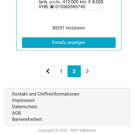
|
Info:
Postleitzahl:
Ort:
89291
Holzheim
(ID: 2065980)
Details anzeigen
1
2
Kontakt und Chiffreinformationen
Impressum
Datenschutz
AGB
Barrierefreiheit
Copyright © 2026 , SWP AdMarket