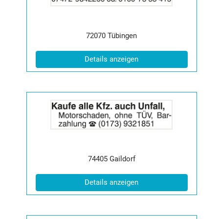
|
Info:
Postleitzahl:
Ort:
72070
Tübingen
(ID: 2056869)
Details anzeigen
Details
der
Anzeige
2065114
anzeigen
|
Info:
Postleitzahl:
Ort:
74405
Gaildorf
(ID: 2065114)
Details anzeigen