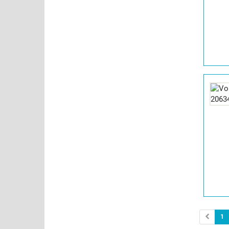
|
Info:
Details
der
Anzeige
2063442
anzeigen
|
Info:
1