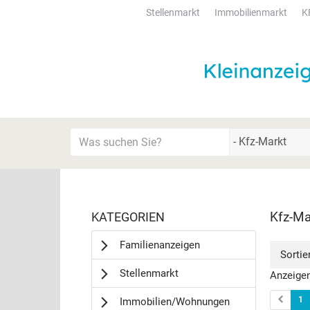
Stellenmarkt
Immobilienmarkt
K
Startseite
Meldungsbereich für Such- und Filterstatus
Suchbegriff
Alle Kategorien
Kategorien & Anzeigen
Rubrik:
Kfz-Ma
KATEGORIEN
Bedienhinweis: Navigieren Sie mit Tab (Shift+Ta
Familienanzeigen
Sortie
Stellenmarkt
Anzeigen
1
Immobilien/Wohnungen