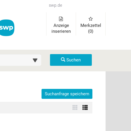
swp.de
Anzeige
Merkzettel
inserieren
(0)
uche (km)
Suchen
Suchanfrage speichern
der auszuklappen und Links zu öffnen. Mit Pfeil rechts klappen Sie 
Zur
Zur
Kachelansicht
Listenansicht
wechseln
wechseln