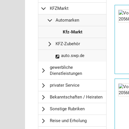
Details
KFZMarkt
der
Anzeige
Automarken
2056865
anzeigen
K
Kfz-Markt
|
F
Info:
KFZ-Zubehör
Z
M
K
auto.swp.de
a
F
r
gewerbliche
Z
k
Dienstleistungen
M
t
a
-
Details
privater Service
r
>
der
k
A
Anzeige
Bekanntschaften / Heiraten
t
u
2056869
-
t
anzeigen
Sonstige Rubriken
>
o
|
m
Info:
Reise und Erholung
a
r