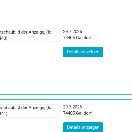
Erscheinungsdatum:
29.7.2026
Postleitzahl:
Ort:
74405
Gaildorf
(ID: 2063440)
Details anzeigen
Erscheinungsdatum:
29.7.2026
Postleitzahl:
Ort:
74405
Gaildorf
(ID: 2063441)
Details anzeigen