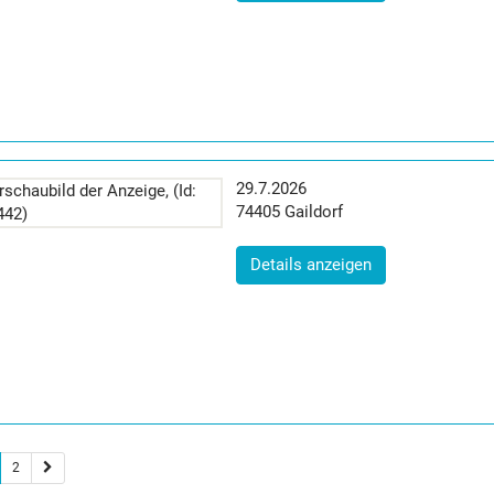
Erscheinungsdatum:
29.7.2026
Postleitzahl:
Ort:
74405
Gaildorf
(ID: 2063442)
Details anzeigen
2