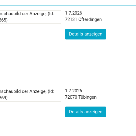
Erscheinungsdatum:
1.7.2026
Postleitzahl:
Ort:
72131
Ofterdingen
(ID: 2056865)
Details anzeigen
Erscheinungsdatum:
1.7.2026
Postleitzahl:
Ort:
72070
Tübingen
(ID: 2056869)
Details anzeigen