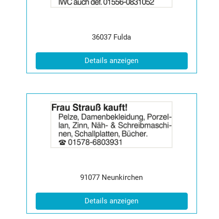
2060339
anzeigen
|
Info:
Postleitzahl:
Ort:
36037
Fulda
(ID: 2060339)
Details anzeigen
Details
der
Anzeige
2060342
anzeigen
|
Info:
Postleitzahl:
Ort:
91077
Neunkirchen
(ID: 2060342)
Details anzeigen