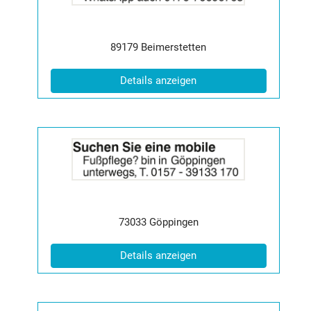
Info:
Postleitzahl:
Ort:
89179
Beimerstetten
(ID: 2064294)
Details anzeigen
Details
der
Anzeige
2064812
anzeigen
|
Info:
Postleitzahl:
Ort:
73033
Göppingen
(ID: 2064812)
Details anzeigen
Details