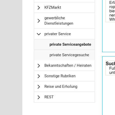
Anzeige
KFZMarkt
2064294
anzeigen
gewerbliche
|
Dienstleistungen
Info:
privater Service
p
private Serviceangebote
r
p
i
private Servicegesuche
Details
r
v
der
Bekanntschaften / Heiraten
i
a
Anzeige
v
t
2064812
Sonstige Rubriken
a
e
anzeigen
t
r
|
Reise und Erholung
e
S
Info:
r
e
REST
S
r
e
v
r
i
v
c