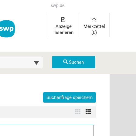
swp.de
Anzeige
Merkzettel
inserieren
(0)
uche (km)
Suchen
Suchanfrage speichern
der auszuklappen und Links zu öffnen. Mit Pfeil rechts klappen Sie 
Zur
Zur
Kachelansicht
Listenansicht
wechseln
wechseln