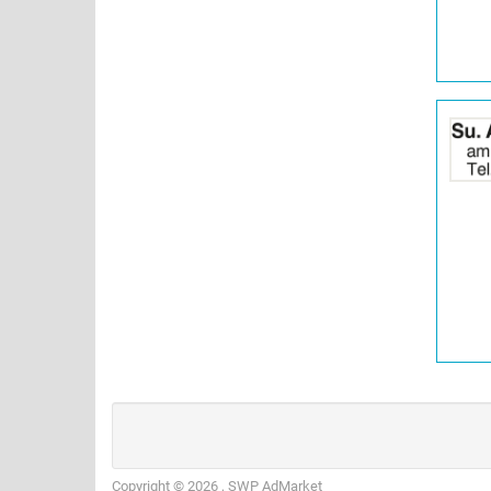
Details
der
Anzeige
2065375
anzeigen
|
Info:
Copyright © 2026 , SWP AdMarket