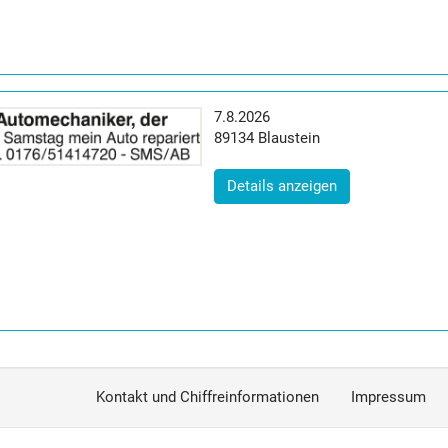
Erscheinungsdatum:
7.8.2026
Postleitzahl:
Ort:
89134
Blaustein
(ID: 2065375)
Details anzeigen
Kontakt und Chiffreinformationen
Impressum