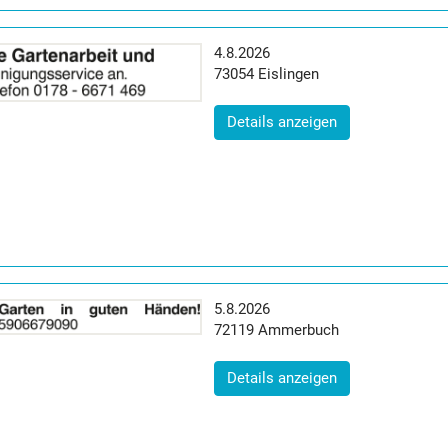
Erscheinungsdatum:
4.8.2026
Postleitzahl:
Ort:
73054
Eislingen
(ID: 2064813)
Details anzeigen
Erscheinungsdatum:
5.8.2026
Postleitzahl:
Ort:
72119
Ammerbuch
(ID: 2065091)
Details anzeigen