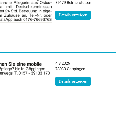
Postleitzahl:
Ort:
89179
Beimerstetten
(ID: 2064294)
Details anzeigen
Erscheinungsdatum:
4.8.2026
Postleitzahl:
Ort:
73033
Göppingen
(ID: 2064812)
Details anzeigen