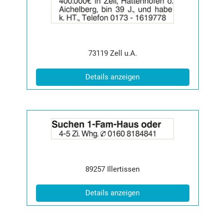
2065380
anzeigen
|
Info:
Postleitzahl:
Ort:
73119
Zell u.A.
(ID: 2065380)
Details anzeigen
Details
der
Anzeige
2065057
anzeigen
|
Postleitzahl:
Ort:
89257
Illertissen
Info:
(ID: 2065057)
Details anzeigen