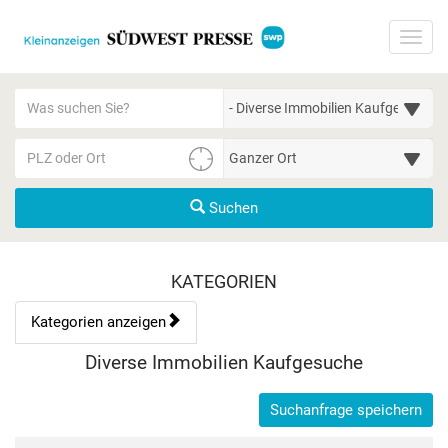
Startseite
Toggl
Meldungsbereich für Such- und Filterstatus
Suchbegriff
Alle Kategorien
PLZ/Ort
Umgebungssuche (km)
Suchen
Kategorien & Anzeigen Übe
KATEGORIEN
Kategorien anzeigen
Bedienhinweis: Navigieren Sie mit Tab (Shift+Tab zurück). Drücke
Rubrik:
Diverse Immobilien Kaufgesuche
Suchanfrage speichern