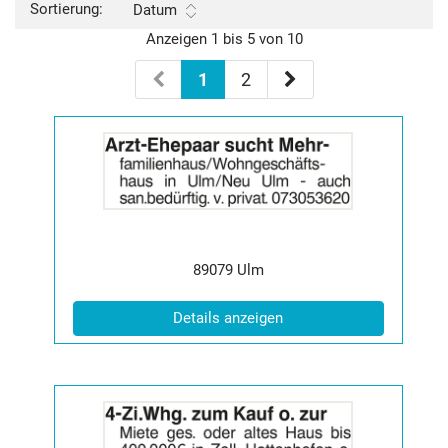
Sortierung:
Datum
Anzeigen 1 bis 5 von 10
1
2
Details
der
Anzeige
2065365
anzeigen
|
Info:
Postleitzahl:
Ort:
89079
Ulm
(ID: 2065365)
Details anzeigen
Details
der
Anzeige