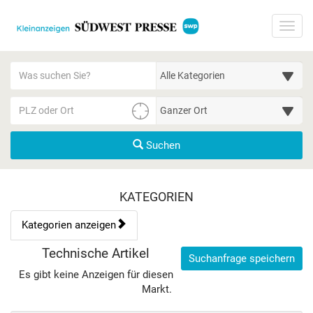
Startseite
Toggl
Meldungsbereich für Such- und Filterstatus
Suchbegriff
Alle Kategorien
PLZ/Ort
Umgebungssuche (km)
Suchen
Kategorien & Anzeigen Übe
KATEGORIEN
Kategorien anzeigen
Bedienhinweis: Navigieren Sie mit Tab (Shift+Tab zurück). Drücke
Rubrik:
Technische Artikel
Suchanfrage speichern
Es gibt keine Anzeigen für diesen
Markt.