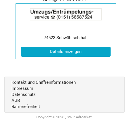
Details
der
Anzeige
2063450
anzeigen
|
Postleitzahl:
Ort:
74523
Schwäbisch hall
Info:
(ID: 2063450)
Details anzeigen
Kontakt und Chiffreinformationen
Impressum
Datenschutz
AGB
Barrierefreiheit
Copyright © 2026 , SWP AdMarket