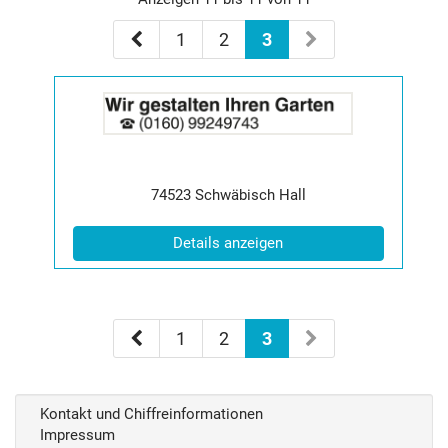
1
2
3
Details
der
Anzeige
2063459
anzeigen
|
Postleitzahl:
Ort:
74523
Schwäbisch Hall
Info:
(ID: 2063459)
Details anzeigen
1
2
3
Kontakt und Chiffreinformationen
Impressum