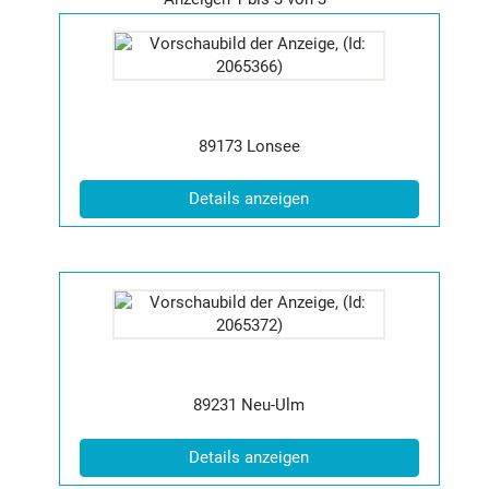
Details
der
Anzeige
2065366
anzeigen
|
Postleitzahl:
Ort:
89173
Lonsee
Info:
(ID: 2065366)
Details anzeigen
Details
der
Anzeige
2065372
anzeigen
|
Postleitzahl:
Ort:
89231
Neu-Ulm
Info:
(ID: 2065372)
Details anzeigen