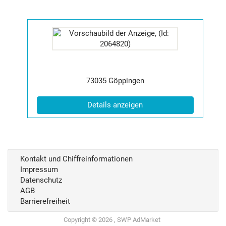
Details
der
Anzeige
2064820
anzeigen
|
Postleitzahl:
Ort:
73035
Göppingen
Info:
(ID: 2064820)
Details anzeigen
Kontakt und Chiffreinformationen
Impressum
Datenschutz
AGB
Barrierefreiheit
Copyright © 2026 , SWP AdMarket