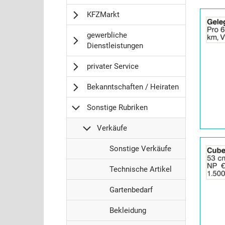
Details
KFZMarkt
der
Anzeige
gewerbliche
2065065
Dienstleistungen
anzeigen
|
privater Service
Info:
Bekanntschaften / Heiraten
Sonstige Rubriken
Verkäufe
Details
S
Sonstige Verkäufe
der
o
Anzeige
S
n
Technische Artikel
2065085
o
s
anzeigen
S
n
Gartenbedarf
t
|
o
s
i
Info:
S
n
Bekleidung
t
g
o
s
i
e