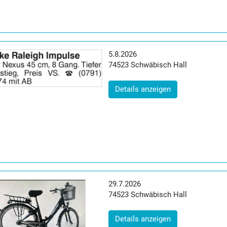
Erscheinungsdatum:
5.8.2026
Postleitzahl:
Ort:
74523
Schwäbisch Hall
(ID: 2065107)
Details anzeigen
Erscheinungsdatum:
29.7.2026
Postleitzahl:
Ort:
74523
Schwäbisch Hall
(ID: 2063425)
Details anzeigen