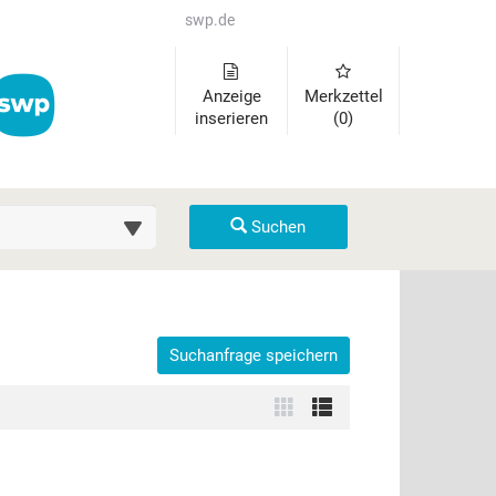
swp.de
Anzeige
Merkzettel
inserieren
(0)
uche (km)
Suchen
Suchanfrage speichern
der auszuklappen und Links zu öffnen. Mit Pfeil rechts klappen Sie 
Zur
Zur
Kachelansicht
Listenansicht
wechseln
wechseln