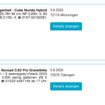
Erscheinungsdatum:
5.8.2026
Postleitzahl:
Ort:
72116
Mössingen
(ID: 2065065)
Details anzeigen
Erscheinungsdatum:
5.8.2026
Postleitzahl:
Ort:
72070
Tübingen
(ID: 2065085)
Details anzeigen