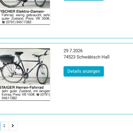
Erscheinungsdatum:
29.7.2026
Postleitzahl:
Ort:
74523
Schwäbisch Hall
(ID: 2063426)
Details anzeigen
2