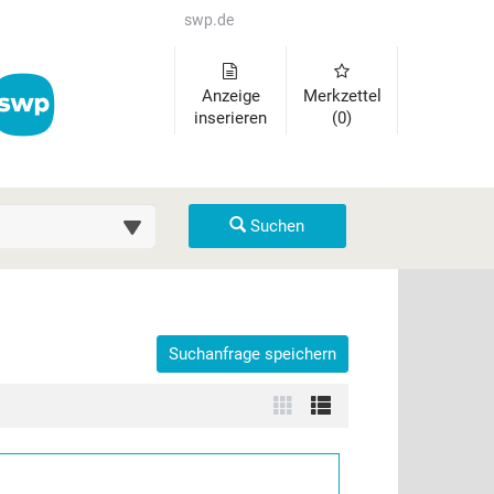
swp.de
Anzeige
Merkzettel
inserieren
(0)
uche (km)
Suchen
Suchanfrage speichern
der auszuklappen und Links zu öffnen. Mit Pfeil rechts klappen Sie 
Zur
Zur
Kachelansicht
Listenansicht
wechseln
wechseln