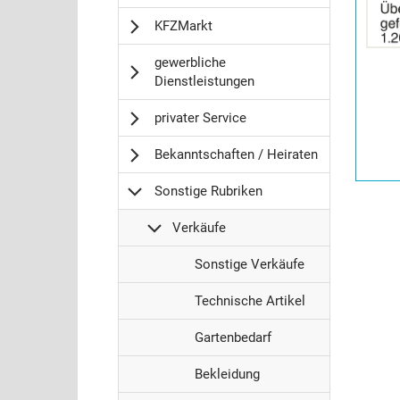
Anzeige
KFZMarkt
2058113
anzeigen
gewerbliche
|
Dienstleistungen
Info:
privater Service
Bekanntschaften / Heiraten
Sonstige Rubriken
Verkäufe
S
Sonstige Verkäufe
o
S
n
Technische Artikel
o
s
S
n
Gartenbedarf
t
o
s
i
S
n
Bekleidung
t
g
o
s
i
e