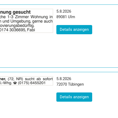
Erscheinungsdatum:
5.8.2026
Postleitzahl:
Ort:
89081
Ulm
(ID: 2065059)
Details anzeigen
Erscheinungsdatum:
5.8.2026
Postleitzahl:
Ort:
72070
Tübingen
(ID: 2065072)
Details anzeigen