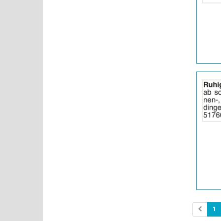
|
Info:
Details
der
Anzeige
2065094
anzeigen
|
Info:
1