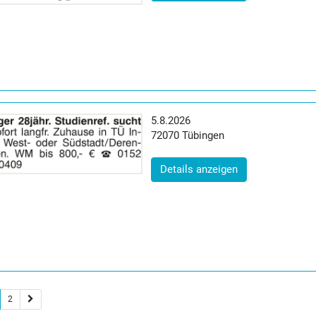
Erscheinungsdatum:
5.8.2026
Postleitzahl:
Ort:
72070
Tübingen
(ID: 2065094)
Details anzeigen
2