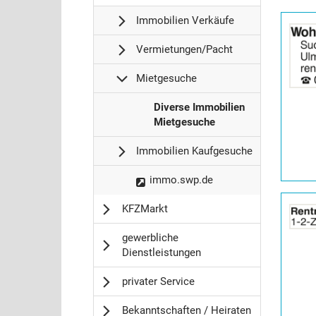
Details
Immobilien Verkäufe
der
Anzeige
Vermietungen/Pacht
2065059
anzeigen
Mietgesuche
|
I
Info:
Diverse Immobilien
m
Mietgesuche
m
Immobilien Kaufgesuche
o
b
I
immo.swp.de
i
m
l
Details
KFZMarkt
m
i
der
o
e
Anzeige
gewerbliche
b
n
2065072
Dienstleistungen
i
/
anzeigen
l
W
|
privater Service
i
o
Info:
e
h
Bekanntschaften / Heiraten
n
n