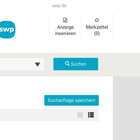
swp.de
Anzeige
Merkzettel
inserieren
(0)
uche (km)
Suchen
Suchanfrage speichern
der auszuklappen und Links zu öffnen. Mit Pfeil rechts klappen Sie 
Zur
Zur
Kachelansicht
Listenansicht
wechseln
wechseln