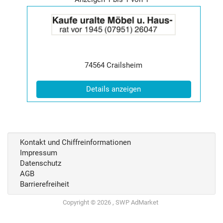
Details
der
Anzeige
2014649
anzeigen
|
Postleitzahl:
Ort:
74564
Crailsheim
Info:
(ID: 2014649)
Details anzeigen
Kontakt und Chiffreinformationen
Impressum
Datenschutz
AGB
Barrierefreiheit
Copyright © 2026 , SWP AdMarket