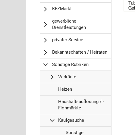
Anzeige
KFZMarkt
2060338
anzeigen
gewerbliche
|
Dienstleistungen
Info:
privater Service
Bekanntschaften / Heiraten
Sonstige Rubriken
Verkäufe
S
Heizen
o
S
n
Haushaltsauflösung / -
o
s
Flohmärkte
n
t
s
Kaufgesuche
i
t
g
S
Sonstige
i
e