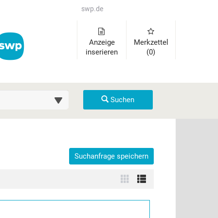
swp.de
Anzeige
Merkzettel
inserieren
(0)
uche (km)
Suchen
Suchanfrage speichern
der auszuklappen und Links zu öffnen. Mit Pfeil rechts klappen Sie 
Zur
Zur
Kachelansicht
Listenansicht
wechseln
wechseln