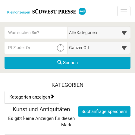
Startseite
Toggl
Meldungsbereich für Such- und Filterstatus
Suchbegriff
Alle Kategorien
PLZ/Ort
Umgebungssuche (km)
Suchen
Kategorien & Anzeigen Übe
KATEGORIEN
Kategorien anzeigen
Bedienhinweis: Navigieren Sie mit Tab (Shift+Tab zurück). Drücke
Rubrik:
Kunst und Antiquitäten
Suchanfrage speichern
Es gibt keine Anzeigen für diesen
Markt.