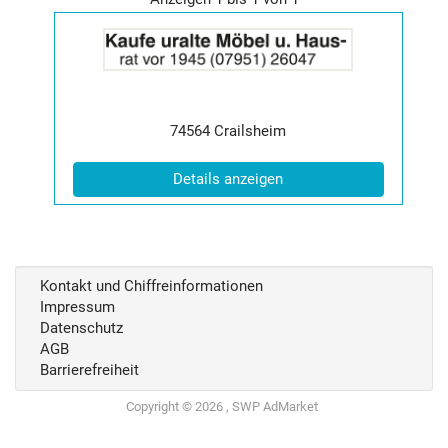
Details
der
Anzeige
2014649
anzeigen
|
Postleitzahl:
Ort:
74564
Crailsheim
Info:
(ID: 2014649)
Details anzeigen
Kontakt und Chiffreinformationen
Impressum
Datenschutz
AGB
Barrierefreiheit
Copyright © 2026 , SWP AdMarket