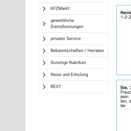
Details
KFZMarkt
der
Anzeige
gewerbliche
2065072
Dienstleistungen
anzeigen
|
privater Service
Info:
Bekanntschaften / Heiraten
Sonstige Rubriken
Reise und Erholung
Details
REST
der
Anzeige
2065073
anzeigen
|
Info: