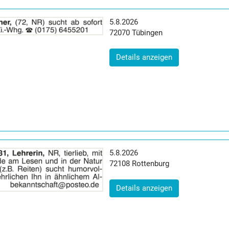
Erscheinungsdatum:
5.8.2026
Postleitzahl:
Ort:
72070
Tübingen
(ID: 2065072)
Details anzeigen
Erscheinungsdatum:
5.8.2026
Postleitzahl:
Ort:
72108
Rottenburg
(ID: 2065073)
Details anzeigen