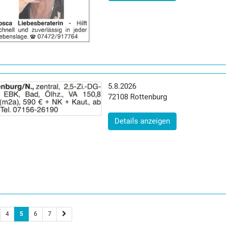
Erscheinungsdatum:
5.8.2026
Postleitzahl:
Ort:
72108
Rottenburg
(ID: 2065076)
Details anzeigen
4
5
6
7