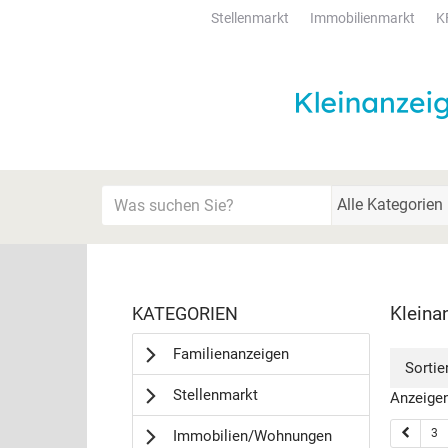
Stellenmarkt
Immobilienmarkt
K
Startseite
Meldungsbereich für Such- und Filterstatus
Suchbegriff
Alle Kategorien
Kategorien & Anzeigen
Rubrik:
Kleina
KATEGORIEN
Bedienhinweis: Navigieren Sie mit Tab (Shift+Ta
Familienanzeigen
Sortie
Stellenmarkt
Anzeigen
3
Immobilien/Wohnungen