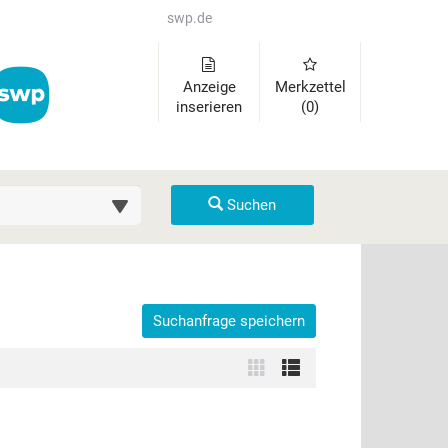
swp.de
Anzeige
Merkzettel
inserieren
(0)
uche (km)
Suchen
Suchanfrage speichern
der auszuklappen und Links zu öffnen. Mit Pfeil rechts klappen Sie 
Zur
Zur
Kachelansicht
Listenansicht
wechseln
wechseln