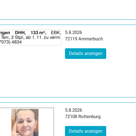
Erscheinungsdatum:
5.8.2026
Postleitzahl:
Ort:
72119
Ammerbuch
(ID: 2065074)
Details anzeigen
Erscheinungsdatum:
5.8.2026
Postleitzahl:
Ort:
72108
Rottenburg
(ID: 2065075)
Details anzeigen