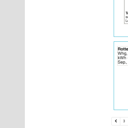
|
Info:
Details
der
Anzeige
2065076
anzeigen
|
Info:
3