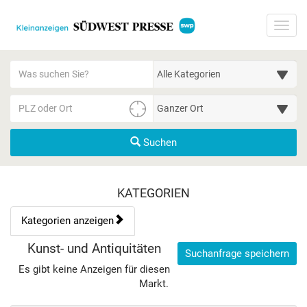
Startseite
Toggl
Meldungsbereich für Such- und Filterstatus
Suchbegriff
Alle Kategorien
PLZ/Ort
Umgebungssuche (km)
Suchen
Kategorien & Anzeigen Übe
KATEGORIEN
Kategorien anzeigen
Bedienhinweis: Navigieren Sie mit Tab (Shift+Tab zurück). Drücke
Rubrik:
Kunst- und Antiquitäten
Suchanfrage speichern
Es gibt keine Anzeigen für diesen
Markt.