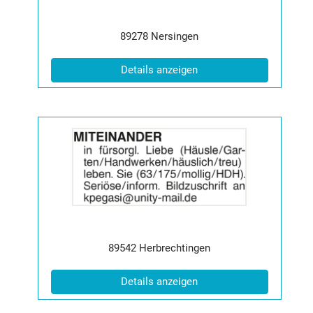
Info:
Postleitzahl:
Ort:
89278
Nersingen
(ID: 2065376)
Details anzeigen
Details
der
Anzeige
2065377
anzeigen
|
Info:
Postleitzahl:
Ort:
89542
Herbrechtingen
(ID: 2065377)
Details anzeigen