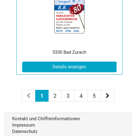
der
Anzeige
2065574
anzeigen
|
Info:
Postleitzahl:
Ort:
5330
Bad Zurach
(ID: 2065574)
Details anzeigen
1
2
3
4
5
Kontakt und Chiffreinformationen
Impressum
Datenschutz