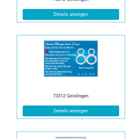
(ID: 2065572)
Details anzeigen
Details
der
Anzeige
2065573
anzeigen
|
Info:
Postleitzahl:
Ort:
73312
Geislingen
(ID: 2065573)
Details anzeigen
Details