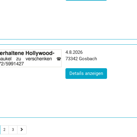
Erscheinungsdatum:
4.8.2026
Postleitzahl:
Ort:
73342
Gosbach
(ID: 2064814)
Details anzeigen
2
3