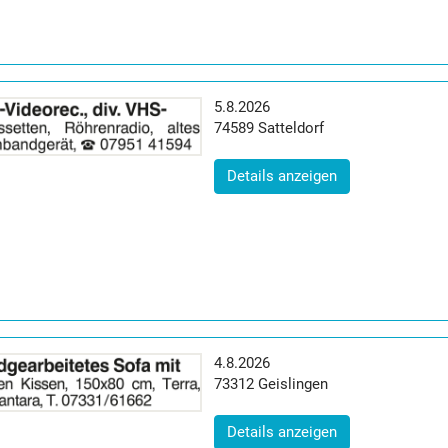
Erscheinungsdatum:
5.8.2026
Postleitzahl:
Ort:
74589
Satteldorf
(ID: 2065101)
Details anzeigen
Erscheinungsdatum:
4.8.2026
Postleitzahl:
Ort:
73312
Geislingen
(ID: 2064809)
Details anzeigen