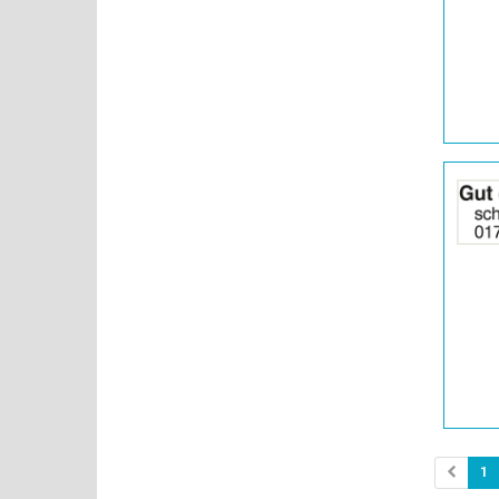
|
Info:
Details
der
Anzeige
2064814
anzeigen
|
Info:
1