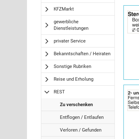
Details
KFZMarkt
der
Anzeige
gewerbliche
2065056
Dienstleistungen
anzeigen
|
privater Service
Info:
Bekanntschaften / Heiraten
Sonstige Rubriken
Reise und Erholung
Details
REST
der
Anzeige
R
Zu verschenken
2065066
E
anzeigen
R
S
Entflogen / Entlaufen
|
E
T
Info:
R
S
Verloren / Gefunden
-
E
T
>