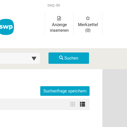
swp.de
Anzeige
Merkzettel
inserieren
(0)
uche (km)
Suchen
Suchanfrage speichern
der auszuklappen und Links zu öffnen. Mit Pfeil rechts klappen Sie 
Zur
Zur
Kachelansicht
Listenansicht
wechseln
wechseln