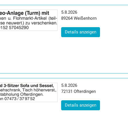
Erscheinungsdatum:
5.8.2026
Postleitzahl:
Ort:
89264
Weißenhorn
(ID: 2065056)
Details anzeigen
Erscheinungsdatum:
5.8.2026
Postleitzahl:
Ort:
72131
Ofterdingen
(ID: 2065066)
Details anzeigen